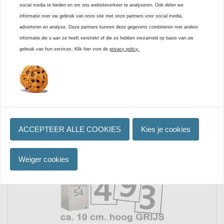
social media te bieden en om ons websiteverkeer te analyseren. Ook delen we
0 beoordelingen
informatie over uw gebruik van onze site met onze partners voor social media,
adverteren en analyse. Deze partners kunnen deze gegevens combineren met andere
informatie die u aan ze heeft verstrekt of die ze hebben verzameld op basis van uw
Review toevoegen
gebruik van hun services. Klik hier voor de
privacy policy.
vaak samen gekocht met
ACCEPTEER ALLE COOKIES
Kies je cookies
Weiger cookies