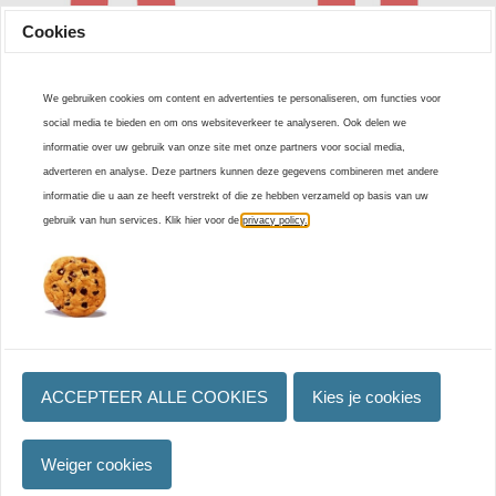
Cookies
We gebruiken cookies om content en advertenties te personaliseren, om functies voor
social media te bieden en om ons websiteverkeer te analyseren. Ook delen we
informatie over uw gebruik van onze site met onze partners voor social media,
Plakletter rood 10cm: O
Plakletter rood 10cm: P
adverteren en analyse. Deze partners kunnen deze gegevens combineren met andere
€ 2,
25
€ 2,
25
informatie die u aan ze heeft verstrekt of die ze hebben verzameld op basis van uw
Op voorraad
Op voorraad
check
check
gebruik van hun services. Klik hier voor de
privacy policy.
ACCEPTEER ALLE COOKIES
Kies je cookies
Weiger cookies