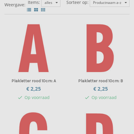
Items:
Sorteer op:
alles
Productnaam a-z
Weergave:
Plakletter rood 10cm: A
Plakletter rood 10cm: B
€ 2,
25
€ 2,
25
Op voorraad
Op voorraad
check
check