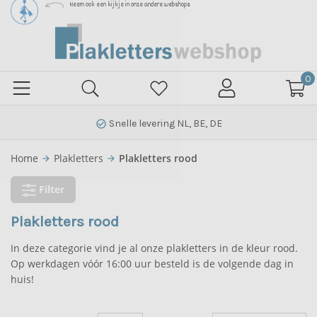
Neem ook een kijkje in onze andere webshops
0
Snelle levering NL, BE, DE
check_circle_outline
Home
Plakletters
Plakletters rood
arrow_forward
arrow_forward
Filter
Plakletters rood
In deze categorie vind je al onze plakletters in de kleur rood.
Op werkdagen vóór 16:00 uur besteld is de volgende dag in
huis!